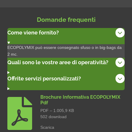
Domande frequenti
Come viene fornito?
ECOPOLYMIX può essere consegnato sfuso o in big-bags da
2 mc.
Quali sono le vostre aree di operatività?
Offrite servizi personalizzati?
Brochure Informativa ECOPOLYMIX
Pdf
PDF – 1.005,9 KB
502 download
Scarica